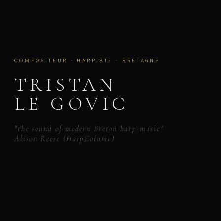
COMPOSITEUR · HARPISTE · BRETAGNE
TRISTAN
LE GOVIC
"the sound of modern Breton harp music"
Alison Reese (HarpColumn)